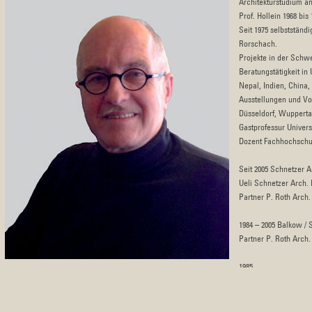
Architekturstudium a
Prof. Hollein 1968 bis 
Seit 1975 selbstständ
Rorschach.
Projekte in der Schwe
Beratungstätigkeit in
Nepal, Indien, China, 
Ausstellungen und Vo
Düsseldorf, Wupperta
Gastprofessur Univers
Dozent Fachhochschul
Seit 2005 Schnetzer A
Ueli Schnetzer Arch.
Partner P. Roth Arch
1984 – 2005 Balkow / 
Partner P. Roth Arch
1985
Wanderausstellung „W
1983 – 2007