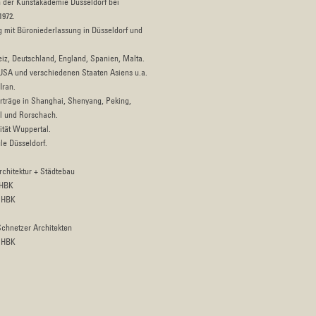
n der Kunstakademie Düsseldorf bei
1972.
ig mit Büroniederlassung in Düsseldorf und
iz, Deutschland, England, Spanien, Malta.
 USA und verschiedenen Staaten Asiens u.a.
Iran.
rträge in Shanghai, Shenyang, Peking,
l und Rorschach.
ität Wuppertal.
e Düsseldorf.
rchitektur + Städtebau
 HBK
. HBK
Schnetzer Architekten
. HBK
iederaufbau in Deutschland“ in China